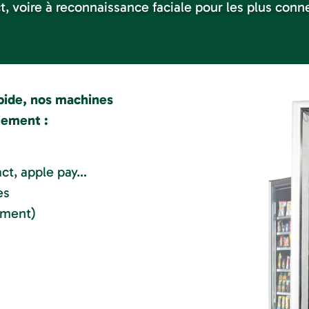
t, voire à reconnaissance faciale pour les plus conn
apide, nos machines
iement :
act, apple pay…
es
ement)