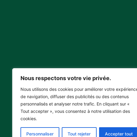
Nous respectons votre vie privée.
ZAC Naturopole 2 rue pierre paul riquet
Nous utilisons des cookies pour améliorer votre expérienc
66350 Toulouges
de navigation, diffuser des publicités ou des contenus
Formulaire de contact
personnalisés et analyser notre trafic. En cliquant sur «
04 68 38 50 00
Tout accepter », vous consentez à notre utilisation des
cookies.
Personnaliser
Tout rejeter
Accepter tout